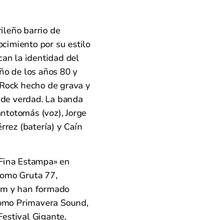
ileño barrio de
cimiento por su estilo
can la identidad del
ño de los años 80 y
 Rock hecho de grava y
a de verdad. La banda
ntotomás (voz), Jorge
rrez (batería) y Caín
«Fina Estampa» en
como Gruta 77,
om y han formado
 como Primavera Sound,
estival Gigante,