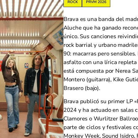
ROCK
PRVM 2026
Brava es una banda del madr
Aluche que ha ganado recono
único. Sus canciones reivindi
rock barrial y urbano madrile
90: macarras pero sensibles.
asfalto con una lírica replet
está compuesta por Nerea Sa
Montero (guitarra), Kike Gutié
Brasero (bajo).
Brava publicó su primer LP 
2024 y ha actuado en salas 
Clamores o Wurlitzer Ballro
parte de ciclos y festivales
Monkey Week, Sound Isidro, F