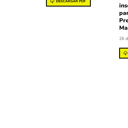
DESCARGAR PDF
ins
par
Pr
Ma
26 d