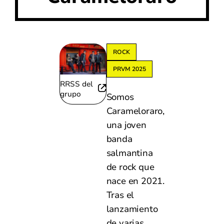
ROCK
PRVM 2025
RRSS del
grupo
Somos
Carameloraro,
una joven
banda
salmantina
de rock que
nace en 2021.
Tras el
lanzamiento
de varias