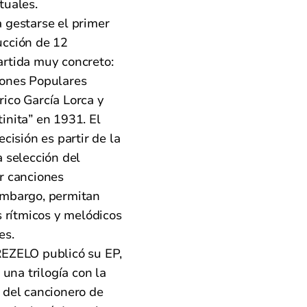
tuales.
 gestarse el primer
ucción de 12
artida muy concreto:
iones Populares
ico García Lorca y
inita” en 1931. El
cisión es partir de la
a selección del
r canciones
embargo, permitan
s rítmicos y melódicos
es.
REZELO publicó su EP,
 una trilogía con la
 del cancionero de