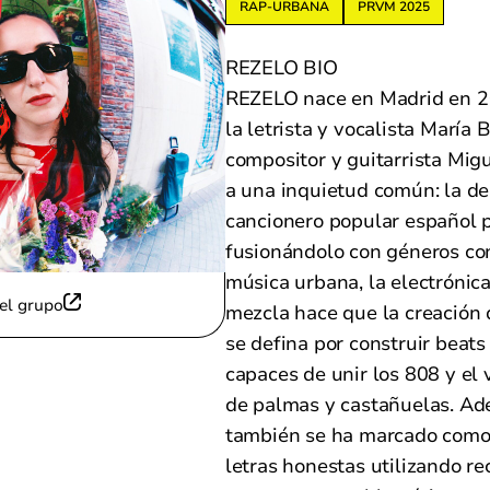
RAP-URBANA
PRVM 2025
REZELO BIO
REZELO nace en Madrid en 20
la letrista y vocalista María 
compositor y guitarrista Migu
a una inquietud común: la de
cancionero popular español p
fusionándolo con géneros c
música urbana, la electrónica
el grupo
mezcla hace que la creación
se defina por construir beats
capaces de unir los 808 y el
de palmas y castañuelas. Ad
también se ha marcado como 
letras honestas utilizando re