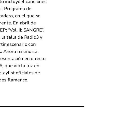
to incluyó 4 canciones
 al Programa de
tadero, en el que se
ente. En abril de
P: “Vol. II: SANGRE”,
la talla de Radio3 y
tir escenario con
s. Ahora mismo se
esentación en directo
A, que vio la luz en
laylist oficiales de
des flamenco.