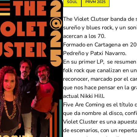
SOUL
PRVM 2025
The Violet Clutser banda de s
sureño y blues rock, y un so
acercan a los 70.
Formado en Cartagena en 20
Pedreño y Patxi Navarro.
En su primer LP, se resumen 
folk rock que canalizan en un 
reconocer, marcado por el car
que nos hace pensar en la gra
actual Nikki Hill.
Five Are Coming es el título
que da nombre al disco, con
Violet Cluster es una apuest
de escenarios, con un reperto