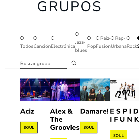
GRUPOS
Raíz-
Rap-
Jazz-
Todos
Canción
Electrónica
Pop
Fusión
Urbana
Rock
blues
Aciz
Alex &
Damare!
E S P I D
The
I F U N 
Groovies
SOUL
SOUL
SOUL