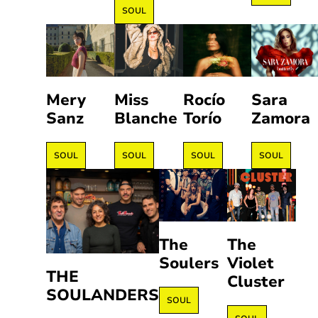
SOUL
Mery
Miss
Rocío
Sara
Sanz
Blanche
Torío
Zamora
SOUL
SOUL
SOUL
SOUL
The
The
Soulers
Violet
THE
Cluster
SOULANDERS
SOUL